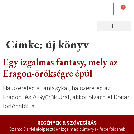
0
KÖZÖSSÉGI MÉDIA
Címke:
új könyv
Egy izgalmas fantasy, mely az
Eragon-örökségre épül
Ha szereted a fantasykat, ha szereted az
Eragont és A Gyűrűk Urát, akkor olvasd el Dorian
történetét is…
REGÉNYEK & SZÖVEGÍRÁS
Szántó Dániel elképesztően izgalmas bűntények felderítésének