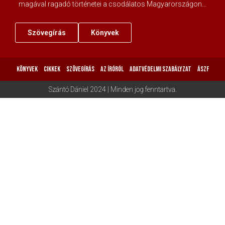
magával ragadó történetei a csodálatos Magyarországon…
Szövegírás
Könyvek
KÖNYVEK
CIKKEK
SZÖVEGÍRÁS
AZ ÍRÓRÓL
ADATVÉDELMI SZABÁLYZAT
ÁSZF
Szántó Dániel 2024 | Minden jog fenntartva.