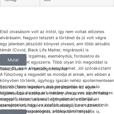
Első olvasásom volt az írótól, így nem voltak előzetes
elvárásaim. Nagyon tetszett a történet és jó volt végre
egy jelenben játszódó könyvet olvasni, ami több aktuális
témát (Covid, Black Life Matter, migránsok) is
felvonultatott. Izgalmas, eseménydús, fordulatos és
Mutat
meglepő is volt egyszerre. Több olyan írói megoldást is
használt, amik elnyerték a tetszésemet. Jól szórakoztam!
Suba_Csaba – A Hatszög (moly.hu)
A fülszöveg a negyedét se mondja el annak, ami ebben a
könyvben történik, úgyhogy igazán nehéz spoilermentesen
írni róla. Nem tagadom, sok meglepetés ért olvasás
Szántó Dániel minden kétséget kizáróan az egyik
közben. Egy darabig azt éreztem, hogy van pár felesleges
legjelesebbike azoknak a néhány éve színre lépett fiatal
szereplő, viszont olyan jó ritmusban követhetjük az
magyar íróknak, akiknek regényeikben a bűn és a
eseményeket, hogy ez később abszolút nem zavart már.
szereplők drámája is kulcsfontosságú, de a háttérből
Bár a fő ügy megoldódott, néhány történetszál
óhatatlanul beszivárognak a társadalmi tényezők is.