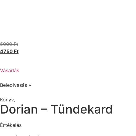
5000
Ft
4750
Ft
Vásárlás
Beleolvasás »
Könyv
,
Dorian – Tündekard
Értékelés