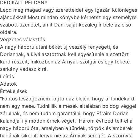
DEDIKÁLT PÉLDÁNY
Lepd meg magad vagy szeretteidet egy igazán különleges
ajándékkal! Most minden könyvbe kérhetsz egy személyre
szabott üzenetet, amit Dani saját kezűleg ír bele az első
oldalra.
Végzetes választás
A nagy háború utáni békét új veszély fenyegeti, és
Doriannak, a kiválasztottnak kell egyesítenie a széttört
kard részeit, miközben az Árnyak szolgái és egy fekete
sárkány vadászik rá.
Leírás
Adatok
Értékelések
“Fontos leszögeznem rögtön az elején, hogy a Tündekard
nem egy mese. Tudniillik a mesék általában boldog véggel
zárulnak, és nem tudom garantálni, hogy Efraim Dorian
kalandjai ily módon érnek véget.” Három évtized telt el a
nagy háború óta, amelyben a tündék, törpök és emberek
hadának sikerült legyűrnie az Árnyak seregét. A szörnyű