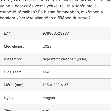
vajon a hosszú és veszélyekkel teli útja során mellé
csapódó társaiban? És bízhat önmagában, miközben a
hatalom kísértése állandóan a fülében duruzsol?
EAN:
978963523987
Megjelenés:
2022
Kötésmód:
ragasztott kartonált (puha)
Oldalszám:
464
Méret [mm]:
135 x 208 x 37
Nyelv:
magyar
Tömeg:
430