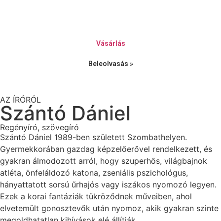
Vásárlás
Beleolvasás »
AZ ÍRÓRÓL
Szántó Dániel
Regényíró, szövegíró
Szántó Dániel 1989-ben született Szombathelyen.
Gyermekkorában gazdag képzelőerővel rendelkezett, és
gyakran álmodozott arról, hogy szuperhős, világbajnok
atléta, önfeláldozó katona, zseniális pszichológus,
hányattatott sorsú űrhajós vagy iszákos nyomozó legyen.
Ezek a korai fantáziák tükröződnek műveiben, ahol
elvetemült gonosztevők után nyomoz, akik gyakran szinte
megoldhatatlan kihívások elé állítják.