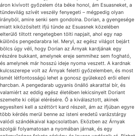
áron kivívott győzelem óta béke honol, ám Esuasneket, a
tündevilág szívét veszély fenyegeti – mégpedig olyan
irányból, amire senki sem gondolna. Dorian, a gyengesége
miatt kiközösített ifjú tünde az Esuasnek közelében
elterülő tiltott rengetegben tölti napjait, ahol egy nap
különös pengedarabra lel. Meryl, az egész világot bejárt
bölcs úgy véli, hogy Dorian az Árnyak kardjának egy
részére bukkant, amelynek ereje semmihez sem fogható,
és amelynek már hosszú ideje nyoma veszett. A kardnak
kulcsszerepe volt az Árnyak feletti győzelemben, és most
ismét létfontosságú lehet a gonosz gyülekező erői elleni
harcban. A pengedarab ugyanis önálló akarattal bír, és
valamiért az eddig egész életében lekicsinyelt Doriant
szemelte ki céljai elérésére. Ő a kiválasztott, akinek
egyesíteni kell a széttört kard részeit, ám az ifjúban egyre
több kérdés merül benne az isteni eredetű varázstárgy
valódi szándékaival kapcsolatban. Eközben az Árnyak
szolgái folyamatosan a nyomában járnak, és egy
szörnyűséges fekete sárkány és lovasa vadászik rá. Bízhat