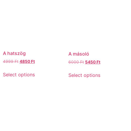
A hatszög
A másoló
4999
Ft
4850
Ft
6000
Ft
5450
Ft
Select options
Select options