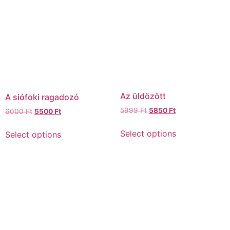
Az üldözött
A siófoki ragadozó
5999
Ft
5850
Ft
6000
Ft
5500
Ft
Select options
Select options