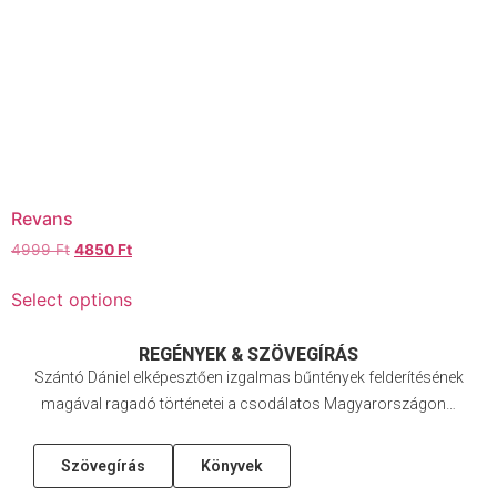
Revans
4999
Ft
4850
Ft
Select options
REGÉNYEK & SZÖVEGÍRÁS
Szántó Dániel elképesztően izgalmas bűntények felderítésének
magával ragadó történetei a csodálatos Magyarországon…
Szövegírás
Könyvek