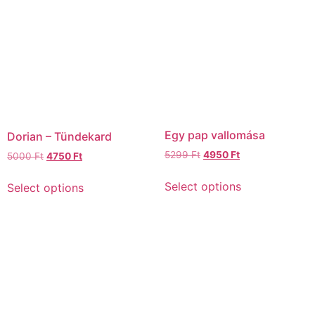
Egy pap vallomása
Dorian – Tündekard
5299
Ft
4950
Ft
5000
Ft
4750
Ft
Select options
Select options